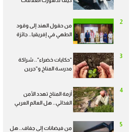
كيف تدهورت العلاقات
الاجتماعية بين الحيتان؟
2
من حقول الهند إلى وقود
الطهي في إفريقيا.. جائزة
الأمير طلال ترسم خريطة
جديدة للطاقة النظيفة
3
"حكايات خضراء".. شراكة
مدرسة المناخ و"جرين
بالعربي" تحول قصص
الشباب إلى أثر مجتمعي
4
أزمة المناخ تهدد الأمن
الغذائي.. هل العالم العربي
في دائرة الخطر؟
5
من فيضانات إلى جفاف.. هل