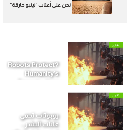
نحن على أعتاب "نينيو خارقة"
خلال الصيف؟
تقارير
?Robots Protect
Humanity’s
Forests: How
the World Is
تقارير
Preparing for
Wildfire Season
روبوتات تحمي
غابات البشر..