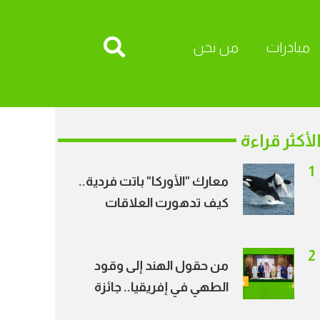
مبادرات
من نحن
لأكثر قراءة
1
معارك "الأوركا" باتت فردية..
كيف تدهورت العلاقات
الاجتماعية بين الحيتان؟
2
من حقول الهند إلى وقود
الطهي في إفريقيا.. جائزة
الأمير طلال ترسم خريطة