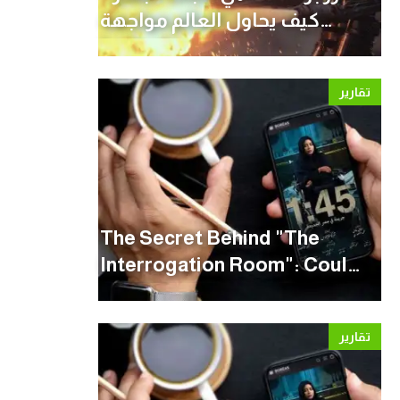
كيف يحاول العالم مواجهة
موسم الحرائق؟
تقارير
The Secret Behind "The
Interrogation Room": Could
the Rise of Vertical Drama
Bring Environmental
تقارير
Benefits?