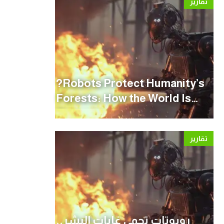
تقارير
?Robots Protect Humanity’s
Forests: How the World Is
Preparing for Wildfire
Season
تقارير
روبوتات تحمي غابات البشر..