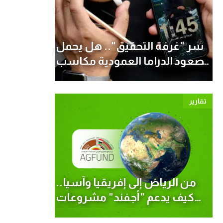
سر "غرفة التحقيق".. هل يحمل
صعود الدراما العمودية مكاسب
بيئية؟
تقارير
من الرياض إلى إفريقيا وآسيا..
كيف يدعم "أجفند" مشروعات
الصمود المناخي حول العالم؟