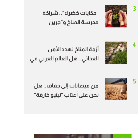
جديدة للطاقة النظيفة
3
"حكايات خضراء".. شراكة
مدرسة المناخ و"جرين
بالعربي" تحول قصص
الشباب إلى أثر مجتمعي
4
أزمة المناخ تهدد الأمن
الغذائي.. هل العالم العربي في
دائرة الخطر؟
5
من فيضانات إلى جفاف.. هل
نحن على أعتاب "نينيو خارقة"
خلال الصيف؟