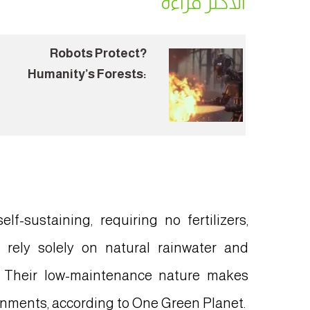
الأكثر قراءة
?Robots Protect
Humanity’s Forests:
How the World Is
Preparing for Wildfire
Season
f-sustaining, requiring no fertilizers,
y rely solely on natural rainwater and
. Their low-maintenance nature makes
ronments, according to One Green Planet.