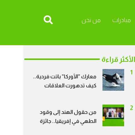
مبادرات
من نحن
لأكثر قراءة
1
معارك "الأوركا" باتت فردية..
كيف تدهورت العلاقات
الاجتماعية بين الحيتان؟
2
من حقول الهند إلى وقود
الطهي في إفريقيا.. جائزة
الأمير طلال ترسم خريطة