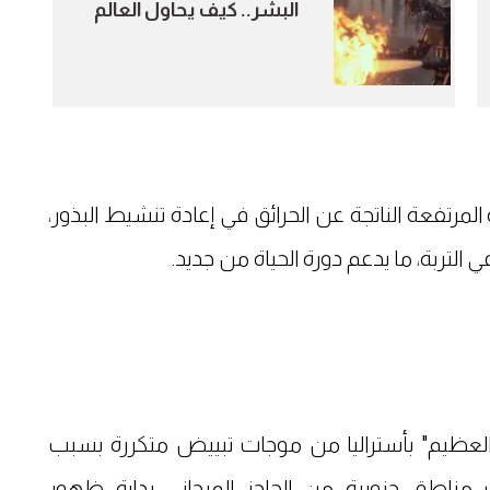
البشر.. كيف يحاول العالم
مواجهة موسم الحرائق؟
المرتفعة الناتجة عن الحرائق في إعادة تنشيط البذور،
التربة، ما يدعم دورة الحياة من جديد.
الحاجز المرجاني العظيم" بأستراليا من موجات تبييض متكررة بسبب
 مناطق جنوبية من الحاجز المرجاني بداية ظهور