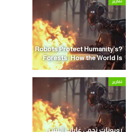
تقارير
?Robots Protect Humanity’s
Forests: How the World Is
Preparing for Wildfire
Season
تقارير
روبوتات تحمي غابات البشر..