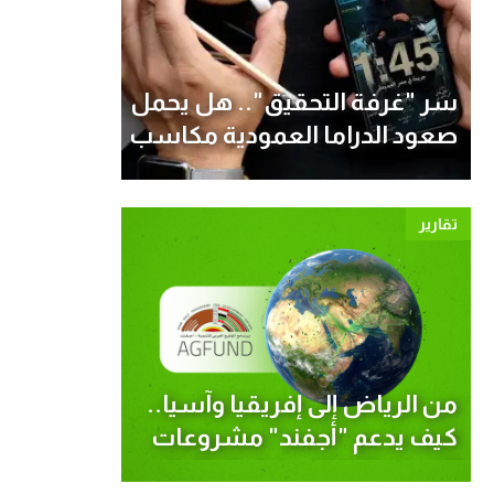
سر "غرفة التحقيق".. هل يحمل
صعود الدراما العمودية مكاسب
بيئية؟
تقارير
من الرياض إلى إفريقيا وآسيا..
كيف يدعم "أجفند" مشروعات
الصمود المناخي حول العالم؟