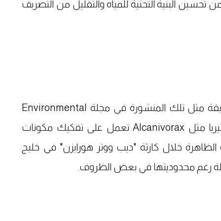
ن تحسين البنية التحتية للمياه والتقليل من التصريف
في حالات تسرب النفط كشفت دراسات سابقة مثل تلك المنشورة في مجلة Environmental
Microbiology، أن هناك مجموعات من البكتيريا مثل Alcanivorax تعمل على تفكيك مكونات
ظاهرة خلال كارثة "ديب ووتر هورايزن" في خليج
الة رغم محدوديتها في بعض الظروف.