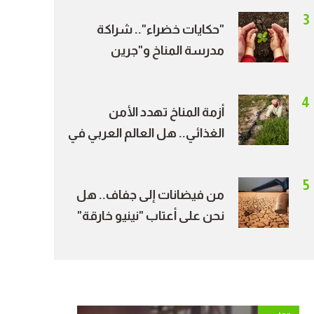
جديدة للطاقة النظيفة
3
"حكايات خضراء".. شراكة
مدرسة المناخ و"جرين
بالعربي" تحول قصص
الشباب إلى أثر مجتمعي
4
أزمة المناخ تهدد الأمن
الغذائي.. هل العالم العربي في
دائرة الخطر؟
5
من فيضانات إلى جفاف.. هل
نحن على أعتاب "نينيو خارقة"
خلال الصيف؟