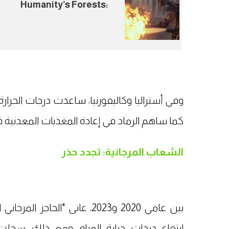
Humanity’s Forests:
How the World Is
Preparing for Wildfire
Season
وفي أستراليا وكاليفورنيا، ساعدت درجات الحرارة 
كما ساهم الرماد في إعادة المغذيات المعدنية في 
الشعاب المرجانية: تجدد حذر
بين عامي 2020 و2023، عانى "
ارتفاع درجات حرارة المياه، ومع ذلك، سجلت