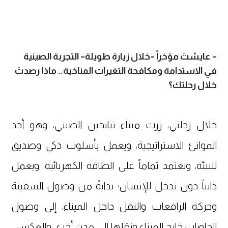
– عايشتَ مؤخراً –خلال زيارة طويلة– التجربة الصينية
في الاستدامة ومكافحة التغيرات المناخية.. ماذا رصدتَ
خلال رحلتك؟
خلال رحلتي، زرت ميناء تيانجين الصيني، وهو أحد
الموانئ الاستراتيجية، ويعمل بأسلوب ذكي وصديق
للبيئة، ويعتمد تماماً على الطاقة الكهربائية، ويعمل
ذاتياً دون تدخل للإنسان؛ بدايةً من وصول السفينة
وحركة الرافعات والنقل داخل الميناء، إلى وصول
الحاويات خارج الميناء ونقلها إلى مدن أخرى والعكس.