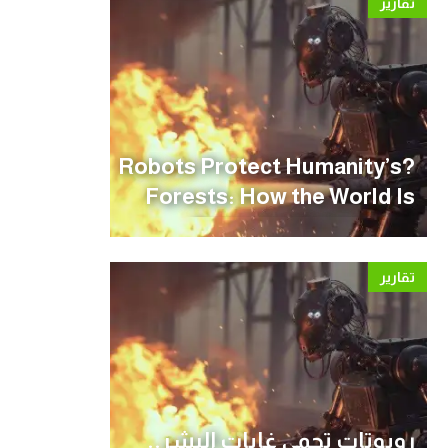
تقارير
?Robots Protect Humanity’s
Forests: How the World Is
Preparing for Wildfire
Season
تقارير
روبوتات تحمي غابات البشر..