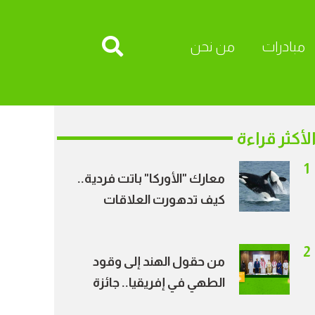
مبادرات
من نحن
لأكثر قراءة
1
معارك "الأوركا" باتت فردية..
كيف تدهورت العلاقات
الاجتماعية بين الحيتان؟
2
من حقول الهند إلى وقود
الطهي في إفريقيا.. جائزة
الأمير طلال ترسم خريطة