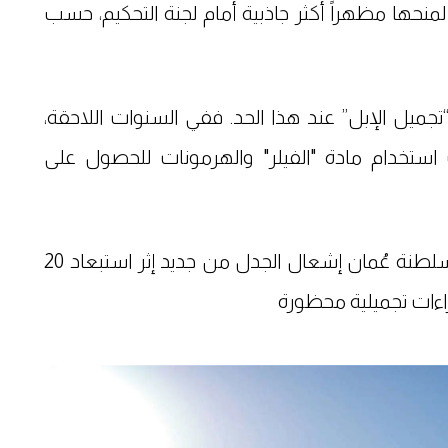
لمنحها مظهراً أكثر جاذبية أمام لجنة التحكيم، حسب
تجميل الإبل” عند هذا الحد. ففي السنوات اللاحقة،
استخدام مادة "الفيلر" والهرمونات للحصول على
ومؤخرا، أعاد مهرجان جمال الإبل لعام 2026 بسلطنة عُمان إشعال الجدل من جديد إثر استبعاد 20
اءات تجميلية محظورة