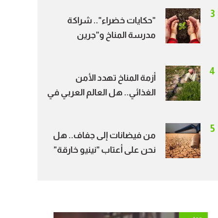
جديدة للطاقة النظيفة
3
"حكايات خضراء".. شراكة
مدرسة المناخ و"جرين
بالعربي" تحول قصص
الشباب إلى أثر مجتمعي
4
أزمة المناخ تهدد الأمن
الغذائي.. هل العالم العربي في
دائرة الخطر؟
5
من فيضانات إلى جفاف.. هل
نحن على أعتاب "نينيو خارقة"
خلال الصيف؟