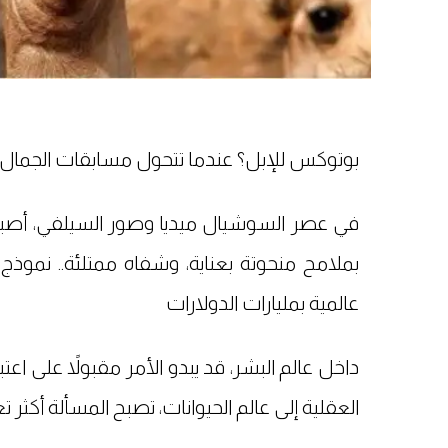
بوتوكس للإبل؟ عندما تتحول مسابقات الجمال إل
في عصر السوشيال ميديا وصور السيلفي، أصبح 
بملامح منحوتة بعناية، وشفاه ممتلئة.. نموذج
عالمية بمليارات الدولارات
داخل عالم البشر، قد يبدو الأمر مقبولاً على اع
العقلية إلى عالم الحيوانات، تصبح المسألة أكثر ت