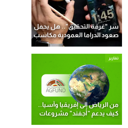
سر "غرفة التحقيق".. هل يحمل
صعود الدراما العمودية مكاسب
بيئية؟
تقارير
من الرياض إلى إفريقيا وآسيا..
كيف يدعم "أجفند" مشروعات
الصمود المناخي حول العالم؟