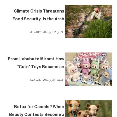
Climate Crisis Threatens
Food Security: Is the Arab
World in the Danger Zone?
الاثنين 18 مايو 2026 | 03:11 مساءً
From Labubu to Miromi: How
"Cute" Toys Became an
Environmental Burden
السبت 11 ابريل 2026 | 02:10 مساءً
Botox for Camels? When
Beauty Contests Become a