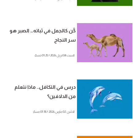
كُن كالجمل في ثباته… الصبر هو
سر النجاح
السبت 04 ابريل 2026 | 01:25 مساءً
درس في التكافل.. ماذا نتعلم
من الدلافين؟
الاثنين 02 مارس 2026 | 01:18 مساءً