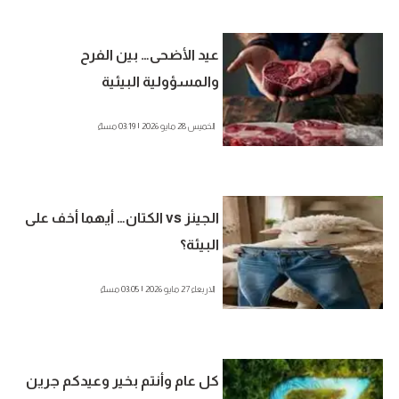
عيد الأضحى… بين الفرح
والمسؤولية البيئية
الخميس 28 مايو 2026 | 03:19 مساءً
الجينز vs الكتان… أيهما أخف على
البيئة؟
الاربعاء 27 مايو 2026 | 03:05 مساءً
كل عام وأنتم بخير وعيدكم جرين