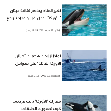
تغير المناخ يحاصر ثقافة حيتان
"الأوركا".. غذاء أقل وأعداد تتراجع
الاثنين 29 سبتمبر 2025 | 12:21 مساءً
لماذا تزايدت هجمات "حيتان
الأوركا القاتلة" على سواحل
المغرب؟ 4 أسباب محتملة
الاربعاء 29 يناير 2025 | 07:28 مساءً
معارك "الأوركا" باتت فردية..
كيف تدهورت العلاقات